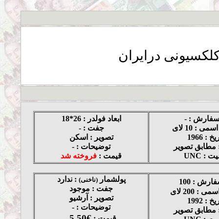
لکسیونی درایران
فارش : -
ابعاد فولدر : 26*18
ی : 10 لای
جفت : -
یخ : 1966
تصویر : اسکن
 مطابق تصویر
توضیحات : -
ت : UNC
قیمت :
فروخته شد
پولشمار
: ندارد
(ناخنی)
ارش : 100
جفت : موجود
: 200 لای
تصویر : آرشیو
یخ : 1992
توضیحات : -
 مطابق تصویر
5,50€
قیمت :