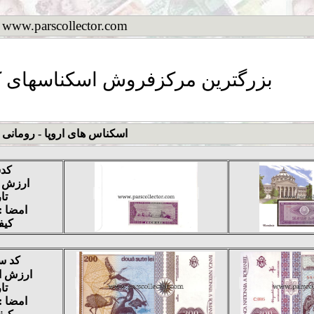
www.parscollector.com
بزرگترین مرکزفروش اسکناسهای ک
اسکناس های اروپا - رومانی
کدس
ارزش اسم
تار
امضا :
کیفی
کد سف
ارزش اسمی 
تار
امضا :