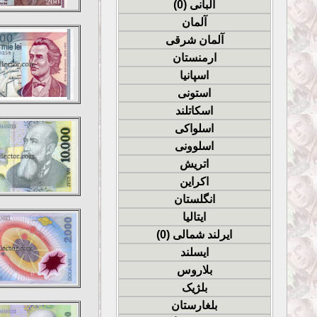
آلبانی (0)
آلمان
آلمان شرقی
ارمنستان
اسپانیا
استونی
اسکاتلند
اسلواکی
اسلوونی
اتریش
اکراین
انگلستان
ایتالیا
ایرلند شمالی (0)
ایسلند
بلاروس
بلژیک
بلغارستان