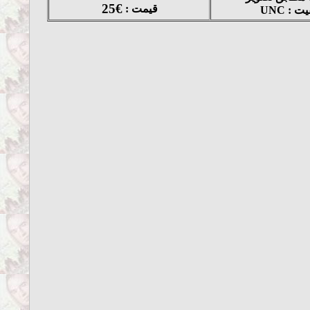
25€
قیمت :
ت : UNC