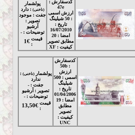
کدسفارش :
پولشمار
47e
: دارد
(ناخنی)
ارزش اسمی
جفت : موجود
: 50 شیلینگ
تصویر :
تاریخ :
آرشیو
16/07/2010
توضیحات : -
امضا : 20
قیمت
1€
مطابق تصویر
:
کیفیت : XF
کدسفارش
: 50b
ارزش
پولشمار
:
(ناخنی)
اسمی : 500
ندارد
شیلینگ
جفت : -
تاریخ :
تصویر : آرشیو
01/04/2006
توضیحات : -
امضا : 19
قیمت
13,50€
مطابق
:
تصویر
کیفیت :
UNC