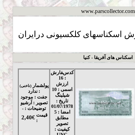
www.parscollector.com
ش اسکناسهای کلکسیونی درایران
اسکناس های آفریقا - کنیا
کدسفارش
: 16
ارزش
پولشمار
(ناخنی)
اسمی : 10
: ندارد
شیلینگ
جفت : موجود
تاریخ :
تصویر : آرشیو
01/07/1978
توضیحات : -
امضا : 5
قیمت
2,40€
مطابق
:
تصویر
کیفیت :
UNC